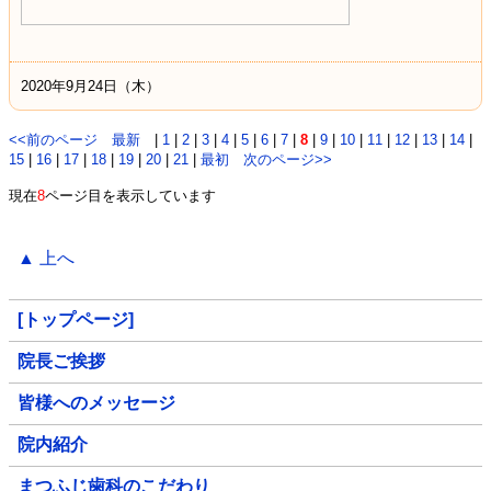
2020年9月24日（木）
<<前のページ
最新
|
1
|
2
|
3
|
4
|
5
|
6
|
7
|
8
|
9
|
10
|
11
|
12
|
13
|
14
|
15
|
16
|
17
|
18
|
19
|
20
|
21
|
最初
次のページ>>
現在
8
ページ目を表示しています
▲ 上へ
[トップページ]
院長ご挨拶
皆様へのメッセージ
院内紹介
まつふじ歯科のこだわり